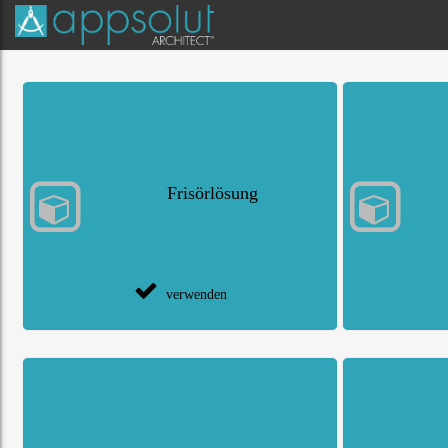
All
Frisörlösung
verwenden